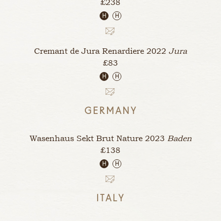
£238
H
H
Cremant de Jura Renardiere
2022
Jura
£83
H
H
GERMANY
Wasenhaus Sekt Brut Nature
2023
Baden
£138
H
H
ITALY