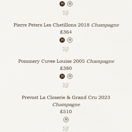
H
H
Pierre Peters Les Chetillons
2018
Champagne
£364
H
H
Pommery Cuvee Louise
2005
Champagne
£380
H
H
Prevost La Closerie & Grand Cru
2023
Champagne
£510
H