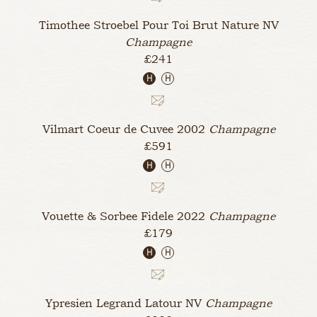
Timothee Stroebel Pour Toi Brut Nature
NV
Champagne
£241
H
H
Vilmart Coeur de Cuvee
2002
Champagne
£591
H
H
Vouette & Sorbee Fidele
2022
Champagne
£179
H
H
Ypresien Legrand Latour
NV
Champagne