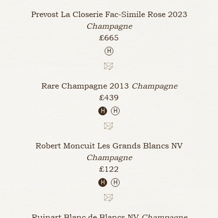
Prevost La Closerie Fac-Simile Rose
2023
Champagne
£665
H
Rare Champagne
2013
Champagne
£439
H
H
Robert Moncuit Les Grands Blancs
NV
Champagne
£122
H
H
Ruinart Blanc de Blancs
NV
Champagne