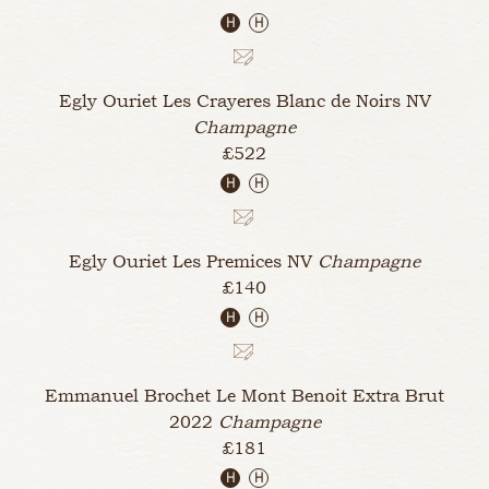
H
H
Egly Ouriet Les Crayeres Blanc de Noirs
NV
Champagne
£522
H
H
Egly Ouriet Les Premices
NV
Champagne
£140
H
H
Emmanuel Brochet Le Mont Benoit Extra Brut
2022
Champagne
£181
H
H