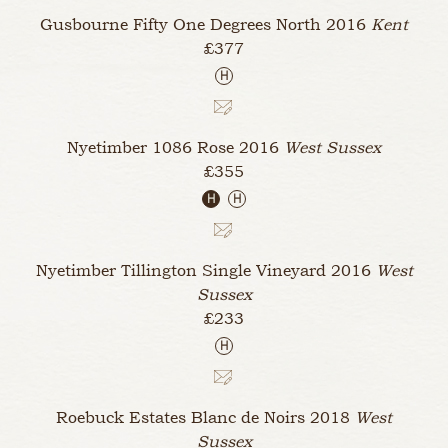
Gusbourne Fifty One Degrees North
2016
Kent
£377
H
Nyetimber 1086 Rose
2016
West Sussex
£355
H
H
Nyetimber Tillington Single Vineyard
2016
West
Sussex
£233
H
Roebuck Estates Blanc de Noirs
2018
West
Sussex