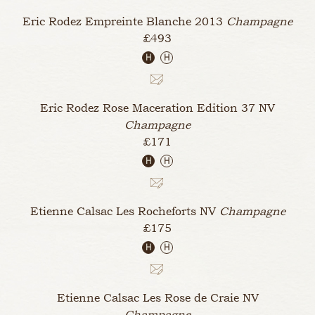
Eric Rodez Empreinte Blanche
2013
Champagne
£493
H
H
Eric Rodez Rose Maceration Edition 37
NV
Champagne
£171
H
H
Etienne Calsac Les Rocheforts
NV
Champagne
£175
H
H
Etienne Calsac Les Rose de Craie
NV
Champagne