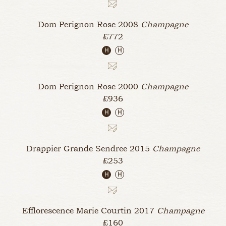
Dom Perignon Rose
2008
Champagne
£772
H
H
Dom Perignon Rose
2000
Champagne
£936
H
H
Drappier Grande Sendree
2015
Champagne
£253
H
H
Efflorescence Marie Courtin
2017
Champagne
£160