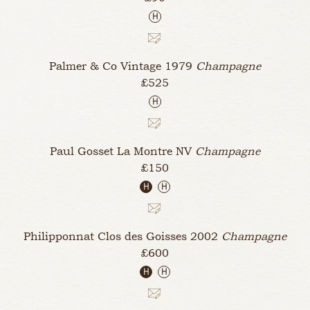
H
Palmer & Co Vintage
1979
Champagne
£525
H
Paul Gosset La Montre
NV
Champagne
£150
H
H
Philipponnat Clos des Goisses
2002
Champagne
£600
H
H