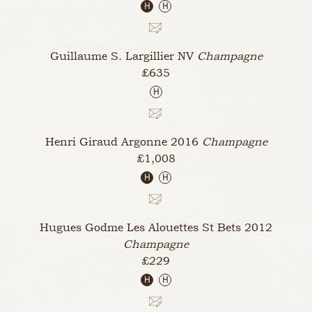
H
H
Guillaume S. Largillier
NV
Champagne
£635
H
Henri Giraud Argonne
2016
Champagne
£1,008
H
H
Hugues Godme Les Alouettes St Bets
2012
Champagne
£229
H
H