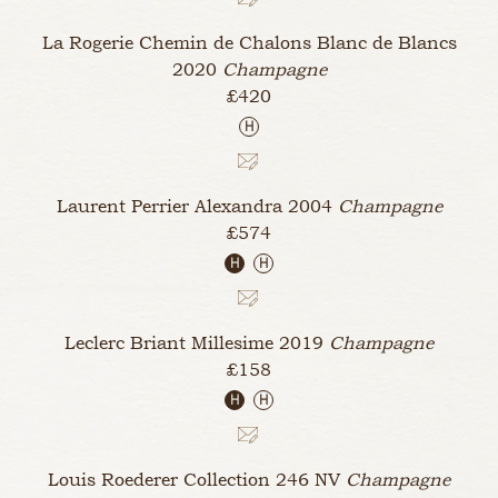
La Rogerie Chemin de Chalons Blanc de Blancs
2020
Champagne
£420
H
Laurent Perrier Alexandra
2004
Champagne
£574
H
H
Leclerc Briant Millesime
2019
Champagne
£158
H
H
Louis Roederer Collection 246
NV
Champagne