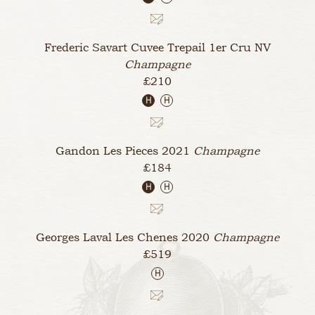
Frederic Savart Cuvee Trepail 1er Cru
NV
Champagne
£210
H
H
Gandon Les Pieces
2021
Champagne
£184
H
H
Georges Laval Les Chenes
2020
Champagne
£519
H