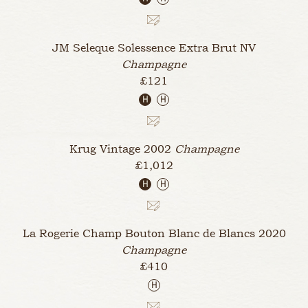
JM Seleque Solessence Extra Brut
NV
Champagne
£121
H
H
Krug Vintage
2002
Champagne
£1,012
H
H
La Rogerie Champ Bouton Blanc de Blancs
2020
Champagne
£410
H