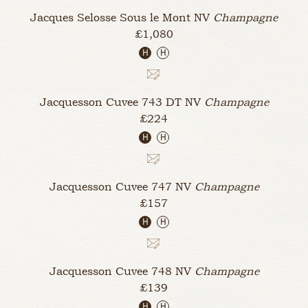
Jacques Selosse Sous le Mont
NV
Champagne
£1,080
H
H
Jacquesson Cuvee 743 DT
NV
Champagne
£224
H
H
Jacquesson Cuvee 747
NV
Champagne
£157
H
H
Jacquesson Cuvee 748
NV
Champagne
£139
H
H