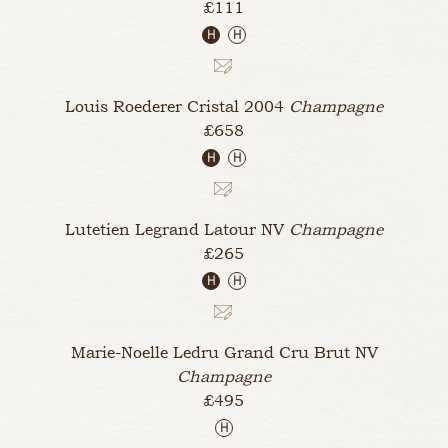
£111
H
H
Louis Roederer Cristal
2004
Champagne
£658
H
H
Lutetien Legrand Latour
NV
Champagne
£265
H
H
Marie-Noelle Ledru Grand Cru Brut
NV
Champagne
£495
H