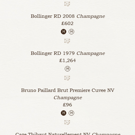
Bollinger RD
2008
Champagne
£602
H
H
Bollinger RD
1979
Champagne
£1,264
H
Bruno Paillard Brut Premiere Cuvee
NV
Champagne
£96
H
H
Caze Thibaut Naturellement
NV
Champagne