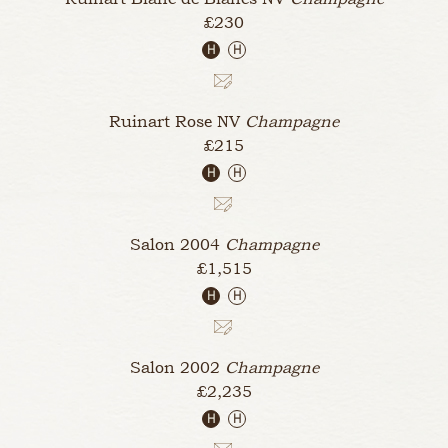
£230
H
H
Ruinart Rose
NV
Champagne
£215
H
H
Salon
2004
Champagne
£1,515
H
H
Salon
2002
Champagne
£2,235
H
H