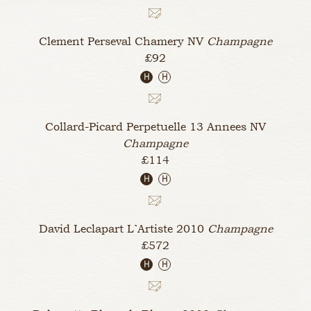
Clement Perseval Chamery
NV
Champagne
£92
H
H
Collard-Picard Perpetuelle 13 Annees
NV
Champagne
£114
H
H
David Leclapart L`Artiste
2010
Champagne
£572
H
H