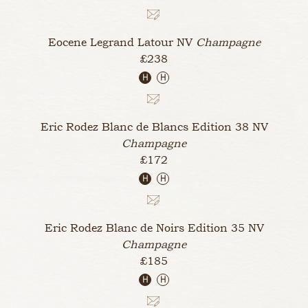
Eocene Legrand Latour
NV
Champagne
£238
H
H
Eric Rodez Blanc de Blancs Edition 38
NV
Champagne
£172
H
H
Eric Rodez Blanc de Noirs Edition 35
NV
Champagne
£185
H
H