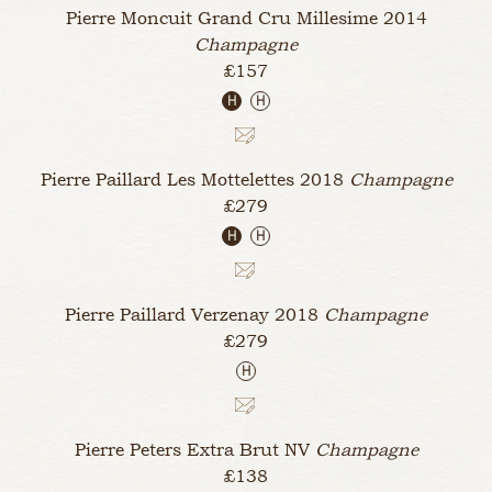
Pierre Moncuit Grand Cru Millesime
2014
Champagne
£157
H
H
Pierre Paillard Les Mottelettes
2018
Champagne
£279
H
H
Pierre Paillard Verzenay
2018
Champagne
£279
H
Pierre Peters Extra Brut
NV
Champagne
£138