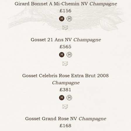
Girard Bonnet A Mi-Chemin
NV
Champagne
£156
H
H
Gosset 21 Ans
NV
Champagne
£565
H
H
Gosset Celebris Rose Extra Brut
2008
Champagne
£381
H
H
Gosset Grand Rose
NV
Champagne
£168