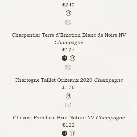
£240
H
Charpentier Terre d`Emotion Blanc de Noirs
NV
Champagne
£127
H
H
Chartogne Taillet Orizeaux
2020
Champagne
£176
H
Chavost Paradoxe Brut Nature
NV
Champagne
£122
H
H