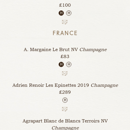
£100
H
H
FRANCE
A. Margaine Le Brut
NV
Champagne
£83
H
H
Adrien Renoir Les Epinettes
2019
Champagne
£289
H
Agrapart Blanc de Blancs Terroirs
NV
Champagne