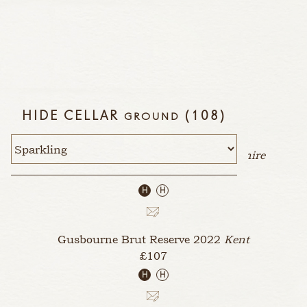
HIDE CELLAR
(108)
ENGLAND
GROUND
Exton Park Plot Four Rose
NV
Hampshire
£167
H
H
Gusbourne Brut Reserve
2022
Kent
£107
H
H