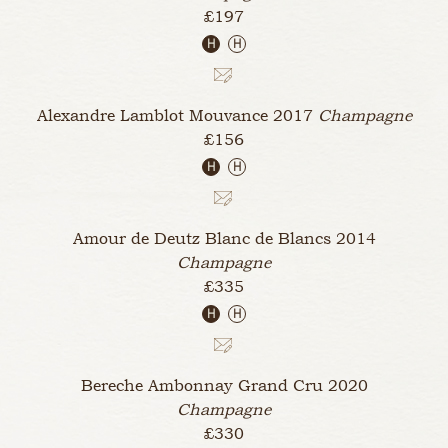
£197
H
H
Alexandre Lamblot Mouvance
2017
Champagne
£156
H
H
Amour de Deutz Blanc de Blancs
2014
Champagne
£335
H
H
Bereche Ambonnay Grand Cru
2020
Champagne
£330