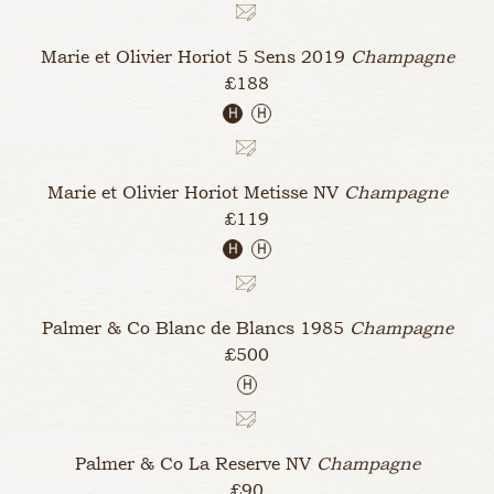
Marie et Olivier Horiot 5 Sens
2019
Champagne
£188
H
H
Marie et Olivier Horiot Metisse
NV
Champagne
£119
H
H
Palmer & Co Blanc de Blancs
1985
Champagne
£500
H
Palmer & Co La Reserve
NV
Champagne
£90