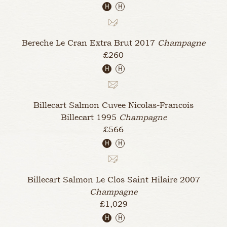
H
H
Bereche Le Cran Extra Brut
2017
Champagne
£260
H
H
Billecart Salmon Cuvee Nicolas-Francois
Billecart
1995
Champagne
£566
H
H
Billecart Salmon Le Clos Saint Hilaire
2007
Champagne
£1,029
H
H