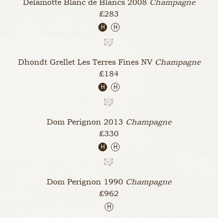
Delamotte Blanc de Blancs
2008
Champagne
£283
H
H
Dhondt Grellet Les Terres Fines
NV
Champagne
£184
H
H
Dom Perignon
2013
Champagne
£330
H
H
Dom Perignon
1990
Champagne
£962
H