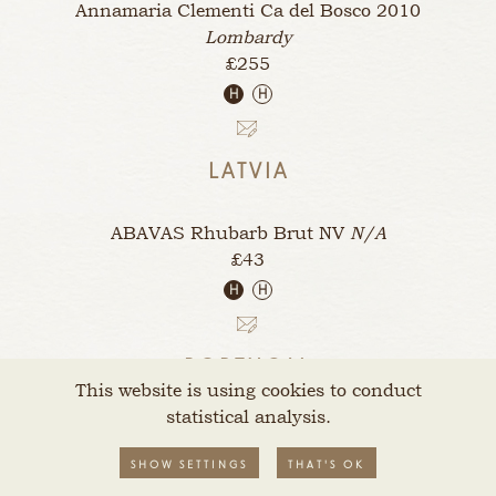
Annamaria Clementi Ca del Bosco
2010
Lombardy
£255
H
H
LATVIA
ABAVAS Rhubarb Brut
NV
N/A
£43
H
H
PORTUGAL
This website is using cookies to conduct
statistical analysis.
3B Blanc de Blancs Filipa Pato
NV
Bairrada
£84
SHOW SETTINGS
THAT'S OK
H
H