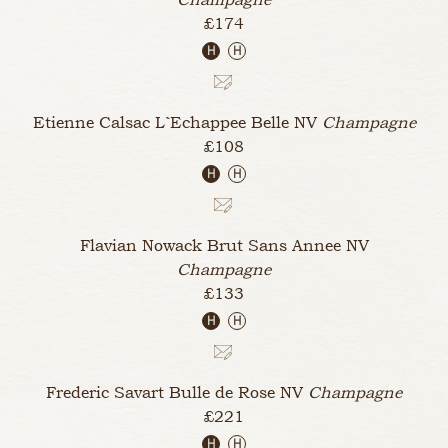
£174
H
H
Etienne Calsac L`Echappee Belle
NV
Champagne
£108
H
H
Flavian Nowack Brut Sans Annee
NV
Champagne
£133
H
H
Frederic Savart Bulle de Rose
NV
Champagne
£221
H
H