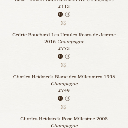
£113
H
H
Cedric Bouchard Les Ursules Roses de Jeanne
2016
Champagne
£773
H
H
Charles Heidsieck Blanc des Millenaires
1995
Champagne
£749
H
H
Charles Heidsieck Rose Millesime
2008
Champagne